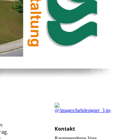
n
Kontakt
rag.
s
Raumgestaltung Voss